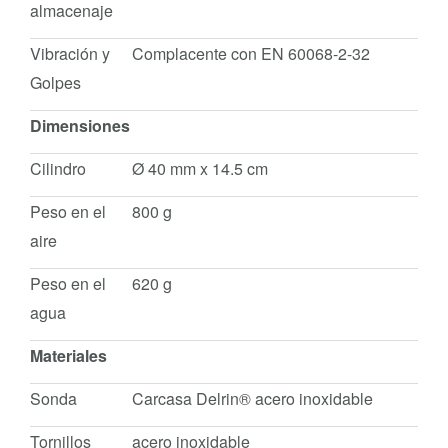
almacenaje
Vibración y
Complacente con EN 60068-2-32
Golpes
Dimensiones
Cilindro
Ø 40 mm x 14.5 cm
Peso en el
800 g
aire
Peso en el
620 g
agua
Materiales
Sonda
Carcasa Delrin® acero inoxidable
Tornillos
acero inoxidable