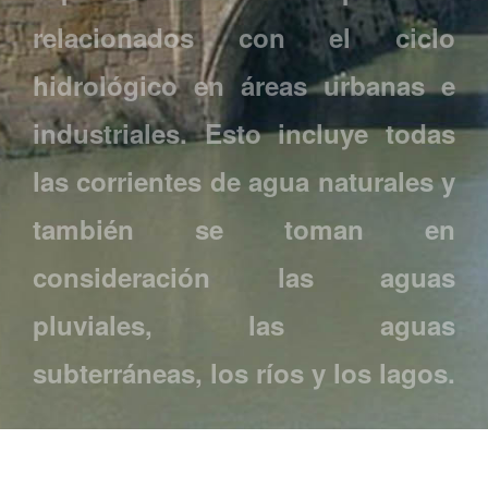
relacionados con el ciclo
hidrológico en áreas urbanas e
industriales. Esto incluye todas
las corrientes de agua naturales y
también se toman en
consideración las aguas
pluviales, las aguas
subterráneas, los ríos y los lagos.