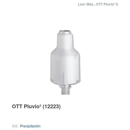
Leer Más...OTT Pluvio² S
OTT Pluvio²
(12223)
IGS
Precipitación